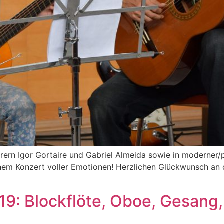
ehrern Igor Gortaire und Gabriel Almeida sowie in moderner/
em Konzert voller Emotionen! Herzlichen Glückwunsch an di
9: Blockflöte, Oboe, Gesang, 