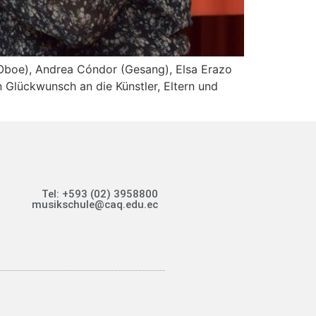
d Oboe), Andrea Cóndor (Gesang), Elsa Erazo
n Glückwunsch an die Künstler, Eltern und
Tel: +593 (02) 3958800
musikschule@caq.edu.ec