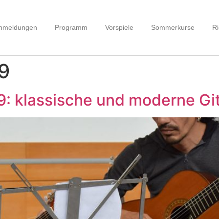
nmeldungen
Programm
Vorspiele
Sommerkurse
Ri
9
9: klassische und moderne Gi