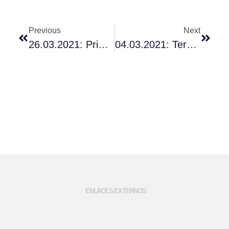
Previous
Next
26.03.2021: Primer Recital Virtual De La Musikschule DSQ 2020/2021
04.03.2021: Tercer Recital Virtual De La Musikschule DSQ 2020/2021
ENLACES EXTERNOS